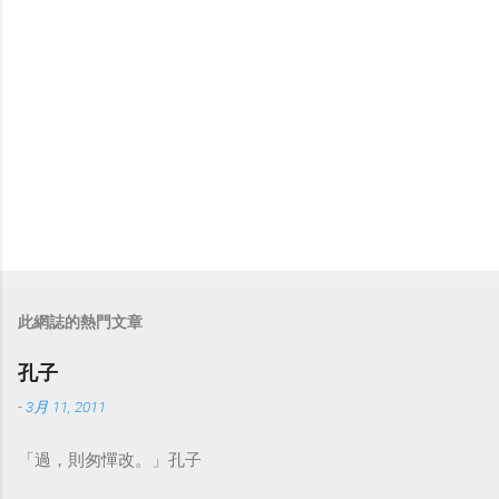
此網誌的熱門文章
孔子
-
3月 11, 2011
「過，則匆憚改。」孔子