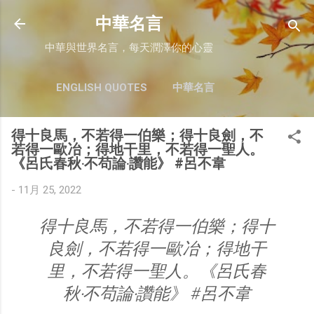
跳至主要內容
中華名言
中華與世界名言，每天潤澤你的心靈
ENGLISH QUOTES
中華名言
得十良馬，不若得一伯樂；得十良劍，不
若得一歐冶；得地干里，不若得一聖人。
《呂氏春秋‧不苟論‧讚能》 #呂不韋
-
11月 25, 2022
得十良馬，不若得一伯樂；得十
良劍，不若得一歐冶；得地干
里，不若得一聖人。《呂氏春
秋‧不苟論‧讚能》 #呂不韋