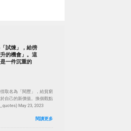
為「試煉」，給徬
躍升的機會」。這
著是一件沉重的
徬徨取名為「閱歷」，給貧窮
屬於自己的新價值。換個觀點
es) May 23, 2023
閱讀更多