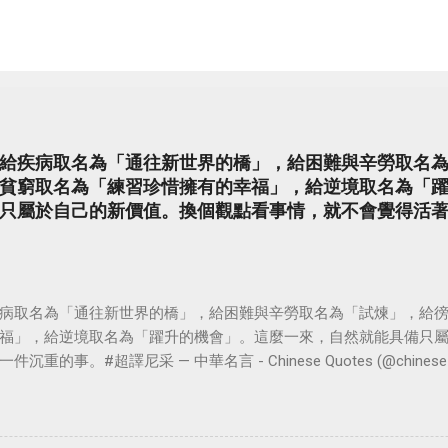
給疾病取名為「通往新世界的橋」，給困難與辛勞取名
貧窮取名為「練習珍惜擁有的幸福」，給逆境取名為「
只屬於自己的新價值。換個觀點看事情，就不會覺得活
病取名為「通往新世界的橋」，給困難與辛勞取名為「試煉」，給
福」，給逆境取名為「躍升的機會」。這麼一來，自然就能具備只
。#超譯尼采 — 中華名言 - Chinese Quotes (@chinese_quot