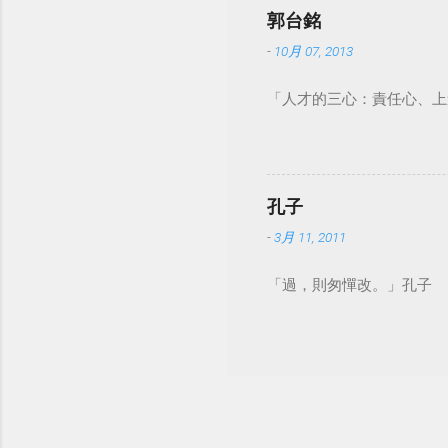
郭台銘
-
10月 07, 2013
「人才的三心：責任心、上
孔子
-
3月 11, 2011
「過，則匆憚改。」孔子