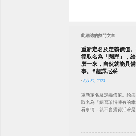
此網誌的熱門文章
重新定名及定義價值。
徨取名為「閱歷」，給
麼一來，自然就能具備
事。#超譯尼采
-
5月 31, 2023
重新定名及定義價值。給疾
取名為「練習珍惜擁有的幸
看事情，就不會覺得活著是一件沉重的事