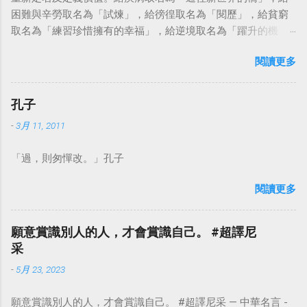
困難與辛勞取名為「試煉」，給徬徨取名為「閱歷」，給貧窮
取名為「練習珍惜擁有的幸福」，給逆境取名為「躍升的機
會」。這麼一來，自然就能具備只屬於自己的新價值。換個觀
閱讀更多
點看事情，就不會覺得活著是一件沉重的事。#超譯尼采 — 中
華名言 - Chinese Quotes (@chinese_quotes) May 23, 2023
孔子
-
3月 11, 2011
「過，則匆憚改。」孔子
閱讀更多
願意賞識別人的人，才會賞識自己。 #超譯尼
采
-
5月 23, 2023
願意賞識別人的人，才會賞識自己。 #超譯尼采 — 中華名言 -