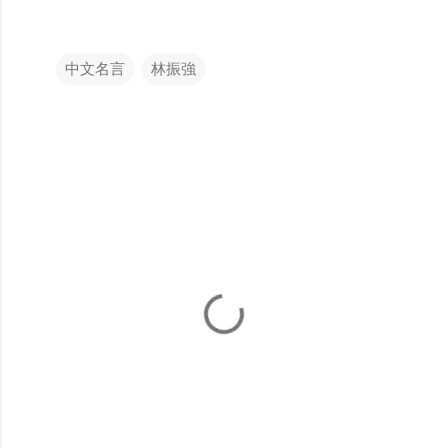
中文名言
林振強
留
言