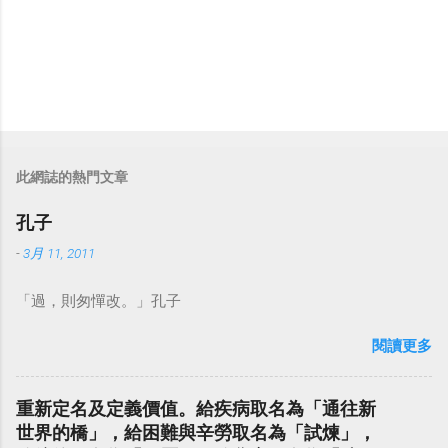
此網誌的熱門文章
孔子
-
3月 11, 2011
「過，則匆憚改。」孔子
閱讀更多
重新定名及定義價值。給疾病取名為「通往新
世界的橋」，給困難與辛勞取名為「試煉」，