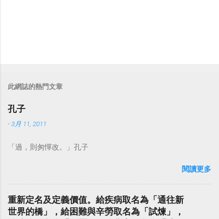
此網誌的熱門文章
孔子
-
3月 11, 2011
「過，則匆憚改。」孔子
閱讀更多
重新定名及定義價值。給疾病取名為「通往新
世界的橋」，給困難與辛勞取名為「試煉」，