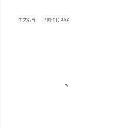
中文名言
阿爾伯特·加繆
留
言