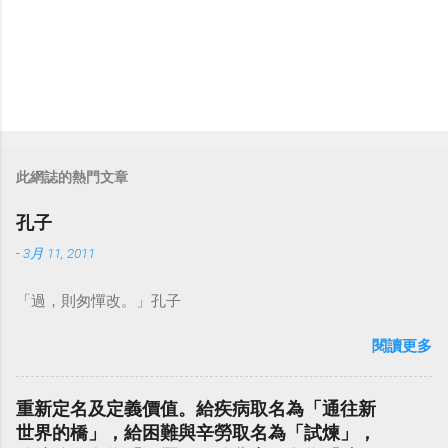
此網誌的熱門文章
孔子
-
3月 11, 2011
「過，則匆憚改。」孔子
閱讀更多
重新定名及定義價值。給疾病取名為「通往新
世界的橋」，給困難與辛勞取名為「試煉」，