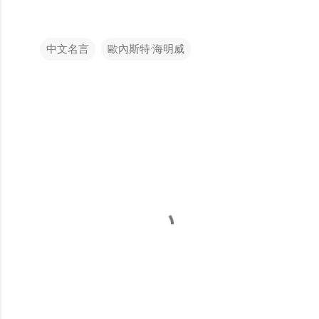
中文名言
歐內斯特·海明威
留
言