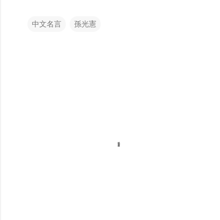
中文名言
孫光憲
留
言