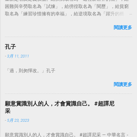
困難與辛勞取名為「試煉」，給徬徨取名為「閱歷」，給貧窮
取名為「練習珍惜擁有的幸福」，給逆境取名為「躍升的機
會」。這麼一來，自然就能具備只屬於自己的新價值。換個觀
閱讀更多
點看事情，就不會覺得活著是一件沉重的事。#超譯尼采 — 中
華名言 - Chinese Quotes (@chinese_quotes) May 23, 2023
孔子
-
3月 11, 2011
「過，則匆憚改。」孔子
閱讀更多
願意賞識別人的人，才會賞識自己。 #超譯尼
采
-
5月 23, 2023
願意賞識別人的人，才會賞識自己。 #超譯尼采 — 中華名言 -