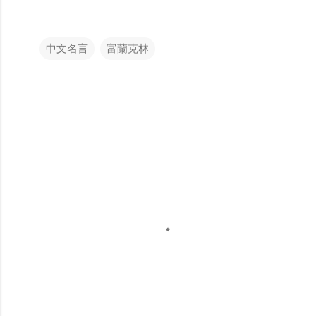
中文名言
富蘭克林
留
言