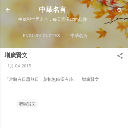
跳至主要內容
中華名言
中華與世界名言，每天潤澤你的心靈
ENGLISH QUOTES
中華名言
增廣賢文
-
1月 04, 2015
「常將有日思無日，莫把無時當有時。」增廣賢文
增廣賢文
留
言