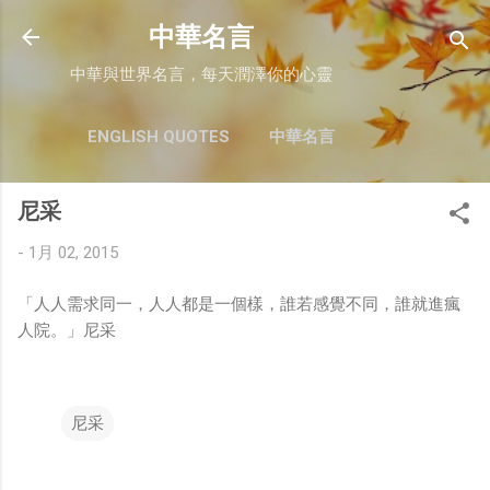
跳至主要內容
中華名言
中華與世界名言，每天潤澤你的心靈
ENGLISH QUOTES
中華名言
尼采
-
1月 02, 2015
「人人需求同一，人人都是一個樣，誰若感覺不同，誰就進瘋
人院。」尼采
尼采
留