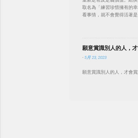
重新定名及定義價值。給疾
取名為「練習珍惜擁有的幸
看事情，就不會覺得活著是一件沉重的事
願意賞識別人的人，才
-
5月 23, 2023
願意賞識別人的人，才會賞識自己。 #