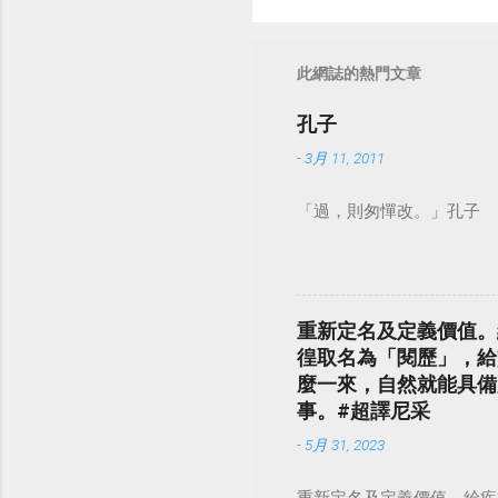
此網誌的熱門文章
孔子
-
3月 11, 2011
「過，則匆憚改。」孔子
重新定名及定義價值。
徨取名為「閱歷」，給
麼一來，自然就能具備
事。#超譯尼采
-
5月 31, 2023