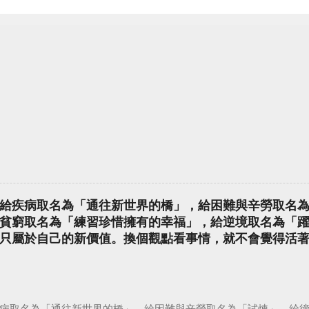
給疾病取名為「通往新世界的橋」，給困難與辛勞取名
貧窮取名為「練習珍惜擁有的幸福」，給逆境取名為「
只屬於自己的新價值。換個觀點看事情，就不會覺得活