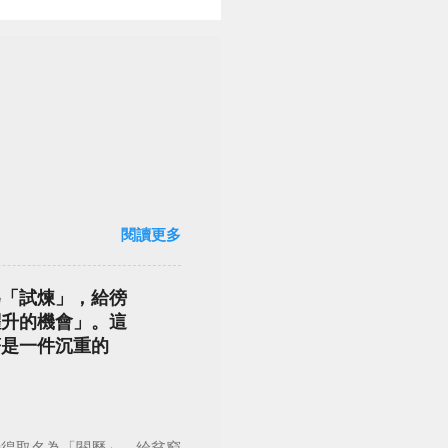
閱讀更多
為「試煉」，給徬
躍升的機會」。這
著是一件沉重的