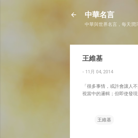
中華名言
中華與世界名言，每天潤
王維基
-
11月 04, 2014
「很多事情，或許會讓人不
視當中的邏輯；但即使發現
王維基
留