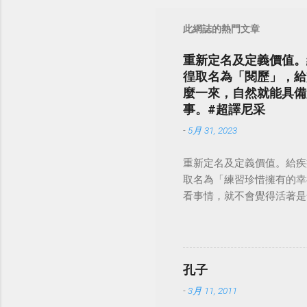
此網誌的熱門文章
重新定名及定義價值。
徨取名為「閱歷」，給
麼一來，自然就能具備
事。#超譯尼采
-
5月 31, 2023
重新定名及定義價值。給疾
取名為「練習珍惜擁有的幸
看事情，就不會覺得活著是一件沉重的事
孔子
-
3月 11, 2011