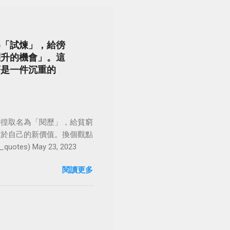
為「試煉」，給徬
躍升的機會」。這
著是一件沉重的
徬徨取名為「閱歷」，給貧窮
屬於自己的新價值。換個觀點
es) May 23, 2023
閱讀更多