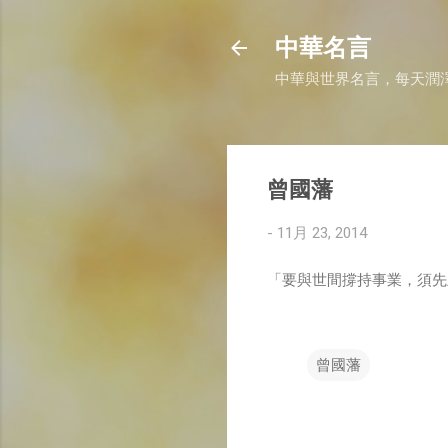
中華名言
中華與世界名言，每天潤
曾國藩
-
11月 23, 2014
「要與世間撐持事業，須先
曾國藩
留
言