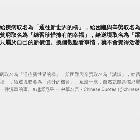
給疾病取名為「通往新世界的橋」，給困難與辛勞取名
貧窮取名為「練習珍惜擁有的幸福」，給逆境取名為「
只屬於自己的新價值。換個觀點看事情，就不會覺得活
病取名為「通往新世界的橋」，給困難與辛勞取名為「試煉」，給
福」，給逆境取名為「躍升的機會」。這麼一來，自然就能具備只
。#超譯尼采 — 中華名言 - Chinese Quotes (@chinese_quot