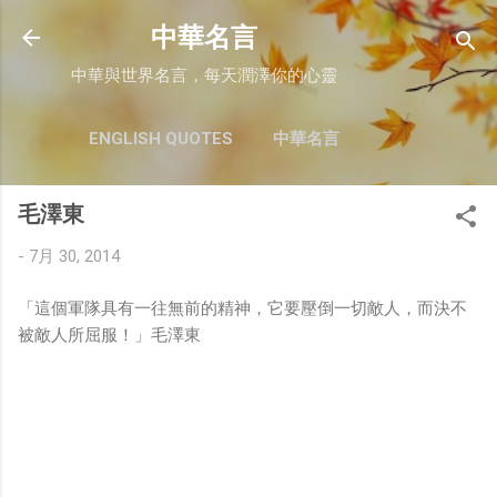
跳至主要內容
中華名言
中華與世界名言，每天潤澤你的心靈
ENGLISH QUOTES
中華名言
毛澤東
-
7月 30, 2014
「這個軍隊具有一往無前的精神，它要壓倒一切敵人，而決不
被敵人所屈服！」毛澤東
留
言