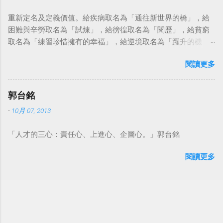
重新定名及定義價值。給疾病取名為「通往新世界的橋」，給
困難與辛勞取名為「試煉」，給徬徨取名為「閱歷」，給貧窮
取名為「練習珍惜擁有的幸福」，給逆境取名為「躍升的機
會」。這麼一來，自然就能具備只屬於自己的新價值。換個觀
閱讀更多
點看事情，就不會覺得活著是一件沉重的事。#超譯尼采 — 中
華名言 - Chinese Quotes (@chinese_quotes) May 23, 2023
郭台銘
-
10月 07, 2013
「人才的三心：責任心、上進心、企圖心。」郭台銘
閱讀更多