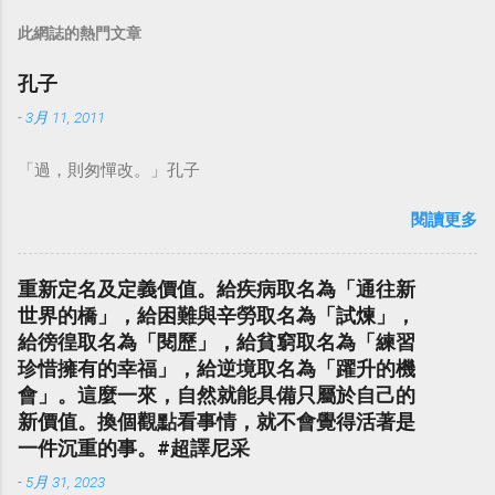
此網誌的熱門文章
孔子
-
3月 11, 2011
「過，則匆憚改。」孔子
閱讀更多
重新定名及定義價值。給疾病取名為「通往新
世界的橋」，給困難與辛勞取名為「試煉」，
給徬徨取名為「閱歷」，給貧窮取名為「練習
珍惜擁有的幸福」，給逆境取名為「躍升的機
會」。這麼一來，自然就能具備只屬於自己的
新價值。換個觀點看事情，就不會覺得活著是
一件沉重的事。#超譯尼采
-
5月 31, 2023