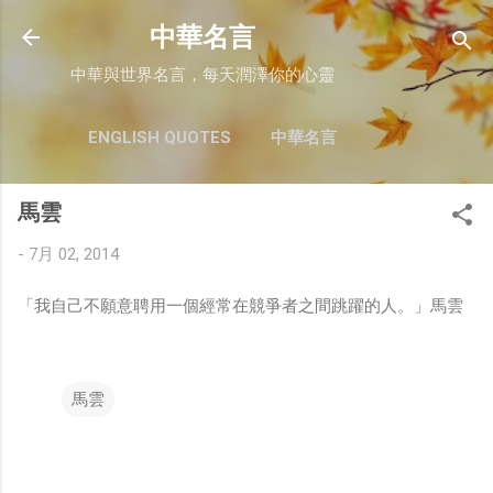
跳至主要內容
中華名言
中華與世界名言，每天潤澤你的心靈
ENGLISH QUOTES
中華名言
馬雲
-
7月 02, 2014
「我自己不願意聘用一個經常在競爭者之間跳躍的人。」馬雲
馬雲
留
言