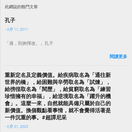
此網誌的熱門文章
孔子
-
3月 11, 2011
「過，則匆憚改。」孔子
閱讀更多
重新定名及定義價值。給疾病取名為「通往新
世界的橋」，給困難與辛勞取名為「試煉」，
給徬徨取名為「閱歷」，給貧窮取名為「練習
珍惜擁有的幸福」，給逆境取名為「躍升的機
會」。這麼一來，自然就能具備只屬於自己的
新價值。換個觀點看事情，就不會覺得活著是
一件沉重的事。#超譯尼采
-
5月 31, 2023