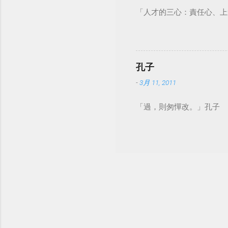
「人才的三心：責任心、上
孔子
-
3月 11, 2011
「過，則匆憚改。」孔子