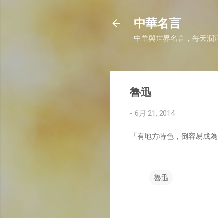
中華名言
中華與世界名言，每天潤
魯迅
-
6月 21, 2014
「有地方特色，倒容易成為
魯迅
留
言