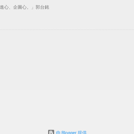
進心、企圖心。」郭台銘
由 Blogger 提供