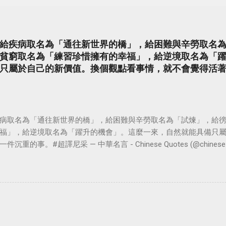
給疾病取名為「通往新世界的橋」，給困難與辛勞取名
貧窮取名為「練習珍惜擁有的幸福」，給逆境取名為「
只屬於自己的新價值。換個觀點看事情，就不會覺得活
病取名為「通往新世界的橋」，給困難與辛勞取名為「試煉」，給
福」，給逆境取名為「躍升的機會」。這麼一來，自然就能具備只
。#超譯尼采 — 中華名言 - Chinese Quotes (@chinese_quot