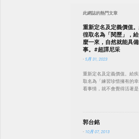
此網誌的熱門文章
重新定名及定義價值。
徨取名為「閱歷」，給
麼一來，自然就能具備
事。#超譯尼采
-
5月 31, 2023
重新定名及定義價值。給疾
取名為「練習珍惜擁有的幸
看事情，就不會覺得活著是一件沉重的事
郭台銘
-
10月 07, 2013