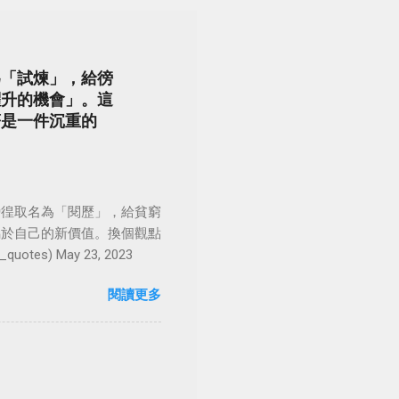
為「試煉」，給徬
躍升的機會」。這
著是一件沉重的
徬徨取名為「閱歷」，給貧窮
屬於自己的新價值。換個觀點
es) May 23, 2023
閱讀更多