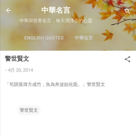
跳至主要內容
中華名言
中華與世界名言，每天潤澤你的心靈
ENGLISH QUOTES
中華名言
警世賢文
-
4月 20, 2014
「筍因落籜方成竹，魚為奔波始化龍。」警世賢文
警世賢文
留
言