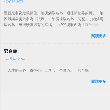
-
5月 31, 2023
重新定名及定義價值。給疾病取名為「通往新世界的橋」，給
困難與辛勞取名為「試煉」，給徬徨取名為「閱歷」，給貧窮
取名為「練習珍惜擁有的幸福」，給逆境取名為「躍升的機
會」。這麼一來，自然就能具備只屬於自己的新價值。換個觀
閱讀更多
點看事情，就不會覺得活著是一件沉重的事。#超譯尼采 — 中
華名言 - Chinese Quotes (@chinese_quotes) May 23, 2023
郭台銘
-
10月 07, 2013
「人才的三心：責任心、上進心、企圖心。」郭台銘
閱讀更多