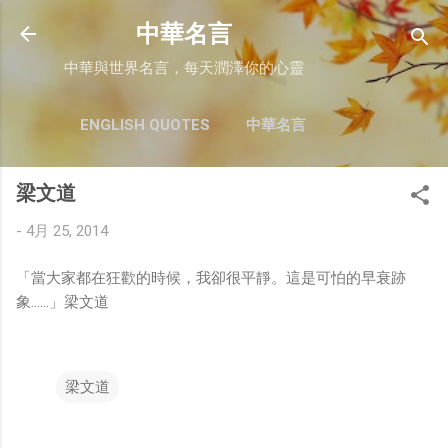
跳至主要內容
中華名言
中華與世界名言，每天潤澤你的心靈
ENGLISH QUOTES
中華名言
梁文道
-
4月 25, 2014
「當大家都在狂歡的時候，我卻很平靜。這是可怕的早衰跡
象……」梁文道
梁文道
留