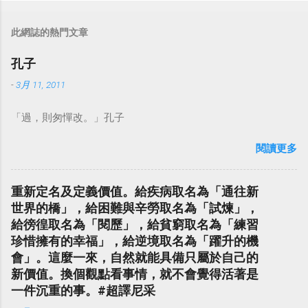
此網誌的熱門文章
孔子
-
3月 11, 2011
「過，則匆憚改。」孔子
閱讀更多
重新定名及定義價值。給疾病取名為「通往新
世界的橋」，給困難與辛勞取名為「試煉」，
給徬徨取名為「閱歷」，給貧窮取名為「練習
珍惜擁有的幸福」，給逆境取名為「躍升的機
會」。這麼一來，自然就能具備只屬於自己的
新價值。換個觀點看事情，就不會覺得活著是
一件沉重的事。#超譯尼采