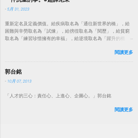
-
5月 31, 2023
重新定名及定義價值。給疾病取名為「通往新世界的橋」，給
困難與辛勞取名為「試煉」，給徬徨取名為「閱歷」，給貧窮
取名為「練習珍惜擁有的幸福」，給逆境取名為「躍升的機
會」。這麼一來，自然就能具備只屬於自己的新價值。換個觀
閱讀更多
點看事情，就不會覺得活著是一件沉重的事。#超譯尼采 — 中
華名言 - Chinese Quotes (@chinese_quotes) May 23, 2023
郭台銘
-
10月 07, 2013
「人才的三心：責任心、上進心、企圖心。」郭台銘
閱讀更多