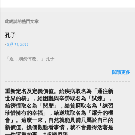
此網誌的熱門文章
孔子
-
3月 11, 2011
「過，則匆憚改。」孔子
閱讀更多
重新定名及定義價值。給疾病取名為「通往新
世界的橋」，給困難與辛勞取名為「試煉」，
給徬徨取名為「閱歷」，給貧窮取名為「練習
珍惜擁有的幸福」，給逆境取名為「躍升的機
會」。這麼一來，自然就能具備只屬於自己的
新價值。換個觀點看事情，就不會覺得活著是
一件沉重的事。#超譯尼采