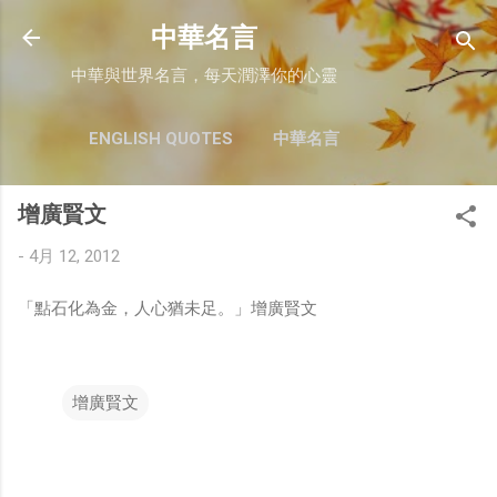
跳至主要內容
中華名言
中華與世界名言，每天潤澤你的心靈
ENGLISH QUOTES
中華名言
增廣賢文
-
4月 12, 2012
「點石化為金，人心猶未足。」增廣賢文
增廣賢文
留
言