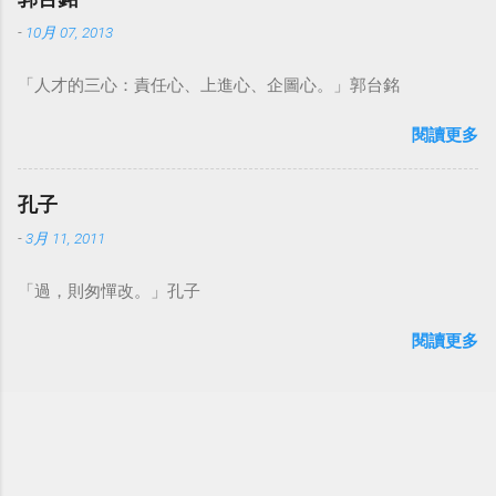
-
10月 07, 2013
「人才的三心：責任心、上進心、企圖心。」郭台銘
閱讀更多
孔子
-
3月 11, 2011
「過，則匆憚改。」孔子
閱讀更多