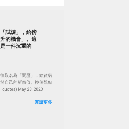
為「試煉」，給徬
躍升的機會」。這
著是一件沉重的
徬徨取名為「閱歷」，給貧窮
屬於自己的新價值。換個觀點
es) May 23, 2023
閱讀更多