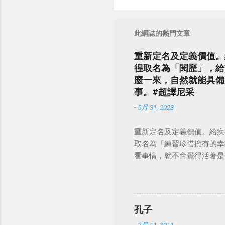
此網誌的熱門文章
重新定名及定義價值。
徨取名為「閱歷」，給
麼一來，自然就能具備
事。#超譯尼采
-
5月 31, 2023
重新定名及定義價值。給疾
取名為「練習珍惜擁有的幸
看事情，就不會覺得活著是一件沉重的事
孔子