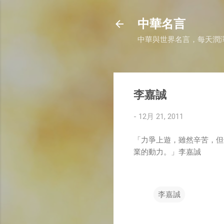
中華名言
中華與世界名言，每天潤
李嘉誠
-
12月 21, 2011
「力爭上遊，雖然辛苦，但
業的動力。」李嘉誠
李嘉誠
留