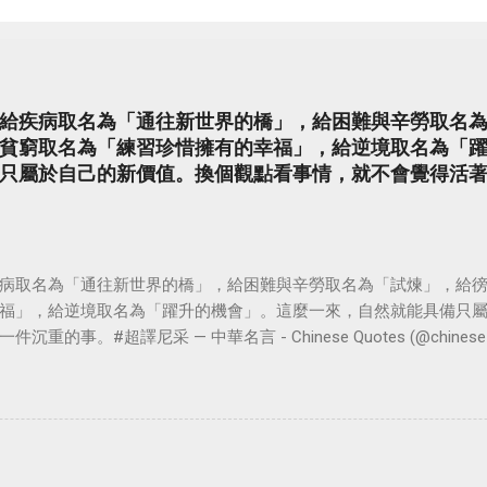
給疾病取名為「通往新世界的橋」，給困難與辛勞取名
貧窮取名為「練習珍惜擁有的幸福」，給逆境取名為「
只屬於自己的新價值。換個觀點看事情，就不會覺得活
病取名為「通往新世界的橋」，給困難與辛勞取名為「試煉」，給
福」，給逆境取名為「躍升的機會」。這麼一來，自然就能具備只
。#超譯尼采 — 中華名言 - Chinese Quotes (@chinese_quot