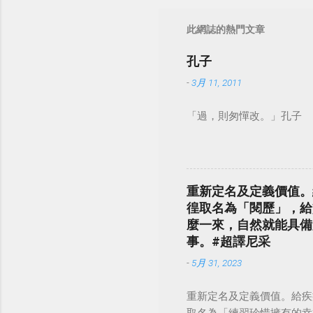
此網誌的熱門文章
孔子
-
3月 11, 2011
「過，則匆憚改。」孔子
重新定名及定義價值。
徨取名為「閱歷」，給
麼一來，自然就能具備
事。#超譯尼采
-
5月 31, 2023
重新定名及定義價值。給疾