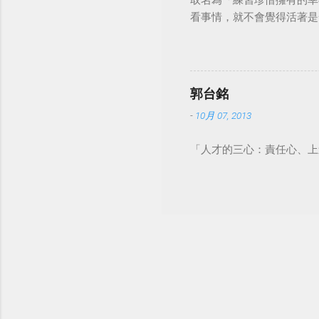
取名為「練習珍惜擁有的幸
看事情，就不會覺得活著是一件沉重的事
郭台銘
-
10月 07, 2013
「人才的三心：責任心、上