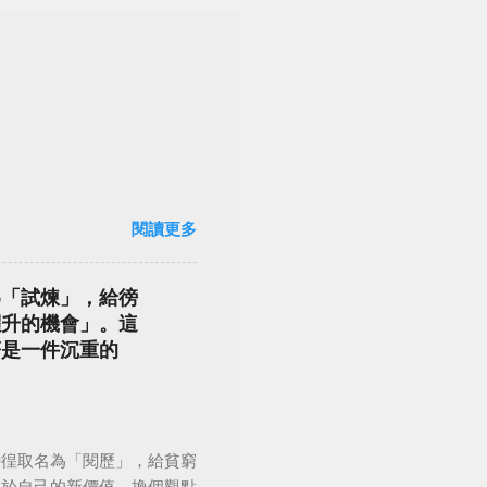
閱讀更多
為「試煉」，給徬
躍升的機會」。這
著是一件沉重的
徬徨取名為「閱歷」，給貧窮