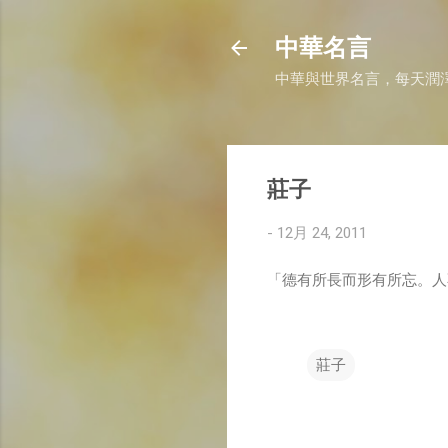
中華名言
中華與世界名言，每天潤
莊子
-
12月 24, 2011
「德有所長而形有所忘。人
莊子
留
言