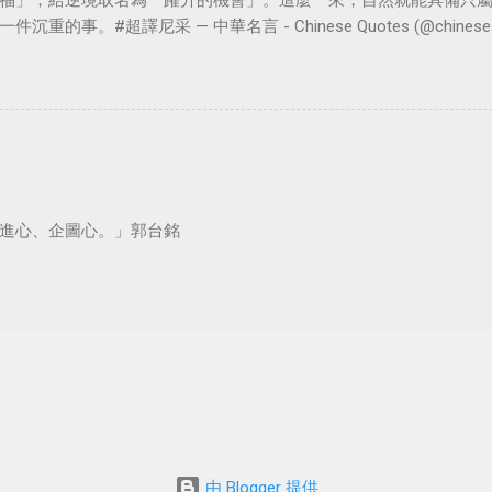
福」，給逆境取名為「躍升的機會」。這麼一來，自然就能具備只
。#超譯尼采 — 中華名言 - Chinese Quotes (@chinese_quot
進心、企圖心。」郭台銘
由 Blogger 提供