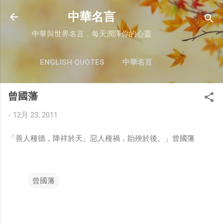
跳至主要內容
中華名言
中華與世界名言，每天潤澤你的心靈
ENGLISH QUOTES
中華名言
曾國藩
-
12月 23, 2011
「善人種德，降祥於天。惡人種禍，貽殃於後。」曾國藩
曾國藩
留
言