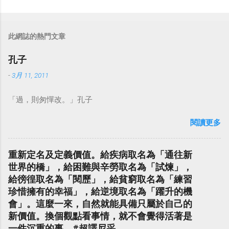
此網誌的熱門文章
孔子
-
3月 11, 2011
「過，則匆憚改。」孔子
閱讀更多
重新定名及定義價值。給疾病取名為「通往新
世界的橋」，給困難與辛勞取名為「試煉」，
給徬徨取名為「閱歷」，給貧窮取名為「練習
珍惜擁有的幸福」，給逆境取名為「躍升的機
會」。這麼一來，自然就能具備只屬於自己的
新價值。換個觀點看事情，就不會覺得活著是
一件沉重的事。#超譯尼采