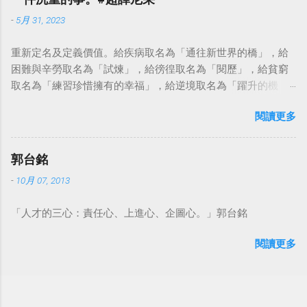
-
5月 31, 2023
重新定名及定義價值。給疾病取名為「通往新世界的橋」，給
困難與辛勞取名為「試煉」，給徬徨取名為「閱歷」，給貧窮
取名為「練習珍惜擁有的幸福」，給逆境取名為「躍升的機
會」。這麼一來，自然就能具備只屬於自己的新價值。換個觀
閱讀更多
點看事情，就不會覺得活著是一件沉重的事。#超譯尼采 — 中
華名言 - Chinese Quotes (@chinese_quotes) May 23, 2023
郭台銘
-
10月 07, 2013
「人才的三心：責任心、上進心、企圖心。」郭台銘
閱讀更多