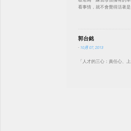
取名為「練習珍惜擁有的幸
看事情，就不會覺得活著是一件沉重的事
郭台銘
-
10月 07, 2013
「人才的三心：責任心、上