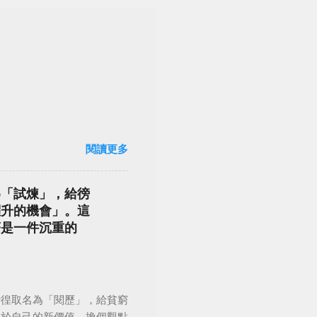
閱讀更多
為「試煉」，給徬
躍升的機會」。這
著是一件沉重的
徬徨取名為「閱歷」，給貧窮