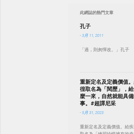
此網誌的熱門文章
孔子
-
3月 11, 2011
「過，則匆憚改。」孔子
重新定名及定義價值。
徨取名為「閱歷」，給
麼一來，自然就能具備
事。#超譯尼采
-
5月 31, 2023
重新定名及定義價值。給疾