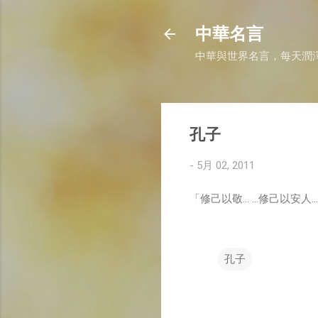
中華名言
中華與世界名言，每天潤
孔子
-
5月 02, 2011
「修己以敬... ...修己以安
孔子
留
言