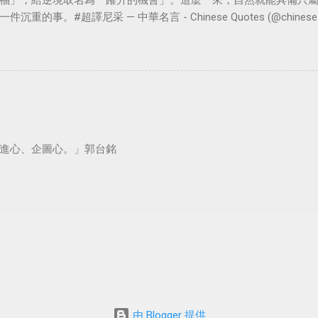
福」，給逆境取名為「躍升的機會」。這麼一來，自然就能具備只
。#超譯尼采 — 中華名言 - Chinese Quotes (@chinese_quot
進心、企圖心。」郭台銘
由 Blogger 提供