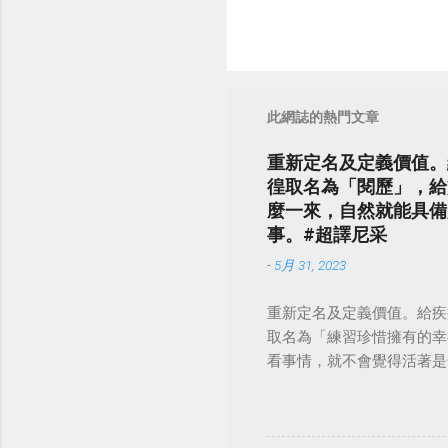
此網誌的熱門文章
重新定名及定義價值。
徨取名為「閱歷」，給
麼一來，自然就能具備
事。#超譯尼采
-
5月 31, 2023
重新定名及定義價值。給疾
取名為「練習珍惜擁有的幸
看事情，就不會覺得活著是一件沉重的事