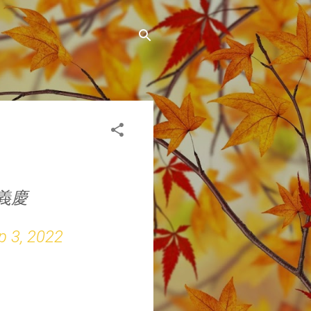
義慶
p 3, 2022