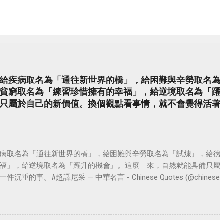
給疾病取名為「通往新世界的橋」，給困難與辛勞取名
貧窮取名為「練習珍惜擁有的幸福」，給逆境取名為「
只屬於自己的新價值。換個觀點看事情，就不會覺得活
病取名為「通往新世界的橋」，給困難與辛勞取名為「試煉」，給
福」，給逆境取名為「躍升的機會」。這麼一來，自然就能具備只
。#超譯尼采 — 中華名言 - Chinese Quotes (@chinese_quot