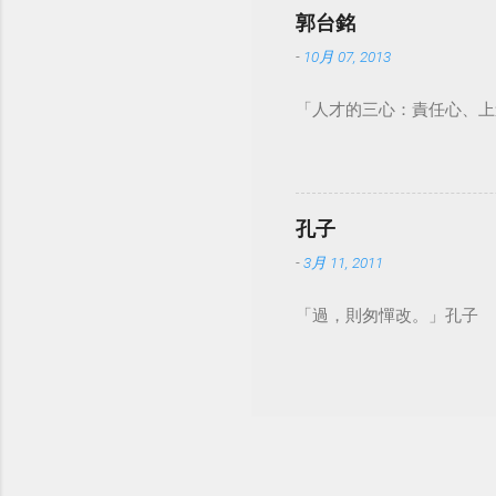
郭台銘
-
10月 07, 2013
「人才的三心：責任心、上
孔子
-
3月 11, 2011
「過，則匆憚改。」孔子