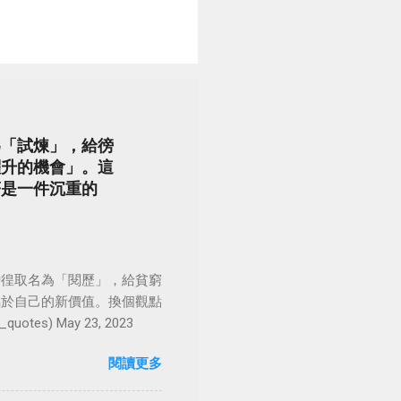
為「試煉」，給徬
躍升的機會」。這
著是一件沉重的
徬徨取名為「閱歷」，給貧窮
屬於自己的新價值。換個觀點
es) May 23, 2023
閱讀更多