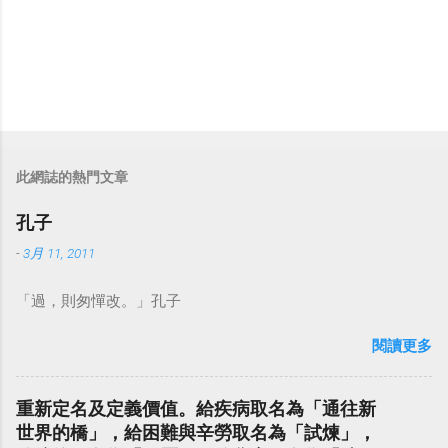
此網誌的熱門文章
孔子
-
3月 11, 2011
「過，則匆憚改。」孔子
閱讀更多
重新定名及定義價值。給疾病取名為「通往新
世界的橋」，給困難與辛勞取名為「試煉」，