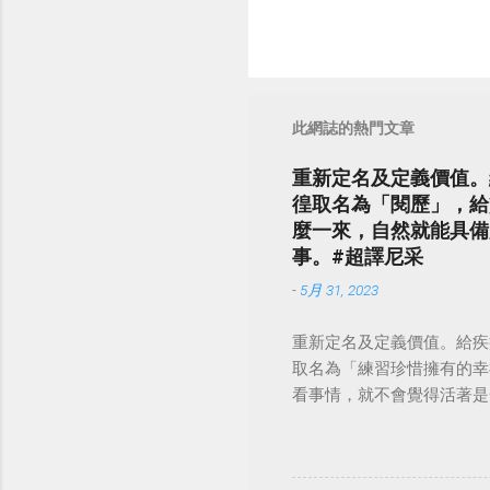
此網誌的熱門文章
重新定名及定義價值。
徨取名為「閱歷」，給
麼一來，自然就能具備
事。#超譯尼采
-
5月 31, 2023
重新定名及定義價值。給疾
取名為「練習珍惜擁有的幸
看事情，就不會覺得活著是一件沉重的事