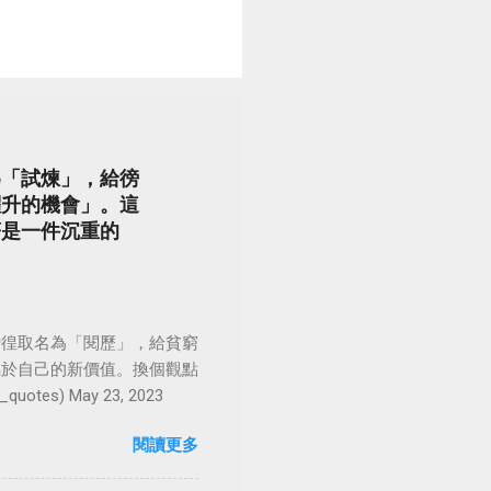
為「試煉」，給徬
躍升的機會」。這
著是一件沉重的
徬徨取名為「閱歷」，給貧窮
屬於自己的新價值。換個觀點
es) May 23, 2023
閱讀更多