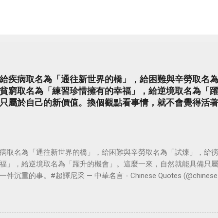
給疾病取名為「通往新世界的橋」，給困難與辛勞取名
貧窮取名為「練習珍惜擁有的幸福」，給逆境取名為「
只屬於自己的新價值。換個觀點看事情，就不會覺得活
病取名為「通往新世界的橋」，給困難與辛勞取名為「試煉」，給
福」，給逆境取名為「躍升的機會」。這麼一來，自然就能具備只
。#超譯尼采 — 中華名言 - Chinese Quotes (@chinese_quot