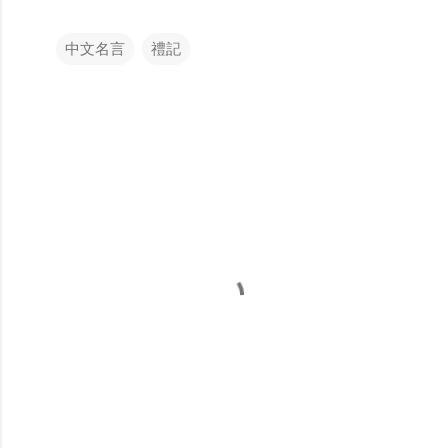
中文名言
禮記
留
言