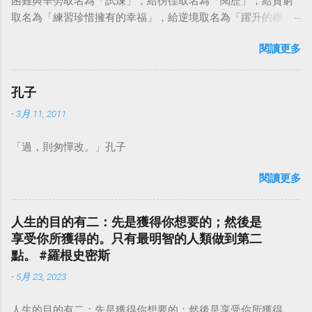
困難與辛勞取名為「試煉」，給徬徨取名為「閱歷」，給貧窮
取名為「練習珍惜擁有的幸福」，給逆境取名為「躍升的機
會」。這麼一來，自然就能具備只屬於自己的新價值。換個觀
閱讀更多
點看事情，就不會覺得活著是一件沉重的事。#超譯尼采 — 中
華名言 - Chinese Quotes (@chinese_quotes) May 23, 2023
孔子
-
3月 11, 2011
「過，則匆憚改。」孔子
閱讀更多
人生的目的有二：先是獲得你想要的；然後是
享受你所獲得的。只有最明智的人類做到第二
點。 #羅根史密斯
-
5月 23, 2023
人生的目的有二：先是獲得你想要的；然後是享受你所獲得