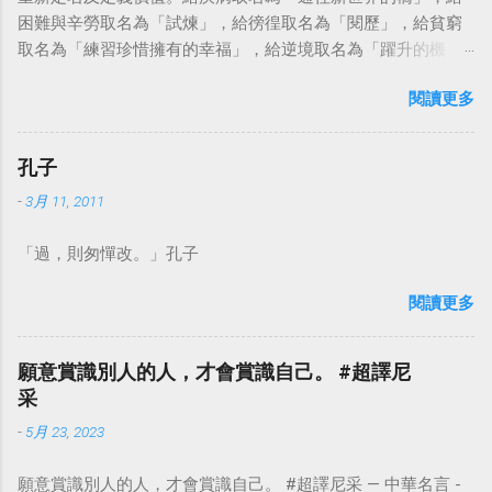
困難與辛勞取名為「試煉」，給徬徨取名為「閱歷」，給貧窮
取名為「練習珍惜擁有的幸福」，給逆境取名為「躍升的機
會」。這麼一來，自然就能具備只屬於自己的新價值。換個觀
閱讀更多
點看事情，就不會覺得活著是一件沉重的事。#超譯尼采 — 中
華名言 - Chinese Quotes (@chinese_quotes) May 23, 2023
孔子
-
3月 11, 2011
「過，則匆憚改。」孔子
閱讀更多
願意賞識別人的人，才會賞識自己。 #超譯尼
采
-
5月 23, 2023
願意賞識別人的人，才會賞識自己。 #超譯尼采 — 中華名言 -