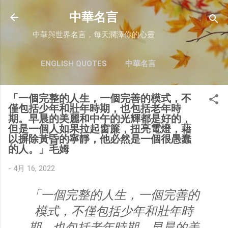
跳至主要內容
中華名言
中華與世界名言，每天潤澤你的心靈
ENGLISH QUOTES
中華名言
「一個完整的人生，一個完善的模式，不
僅包括少年和壯年時期，也包括老年時
期。早晨的美麗和中午的光輝都是好的，
但是一個人如果拉起窗簾，扭亮電燈，藉
以摒除黃昏的寧靜，他必然是一個很愚蠢
的人。」毛姆
-
4月 16, 2022
「一個完整的人生，一個完善的
模式，不僅包括少年和壯年時
期，也包括老年時期。早晨的美