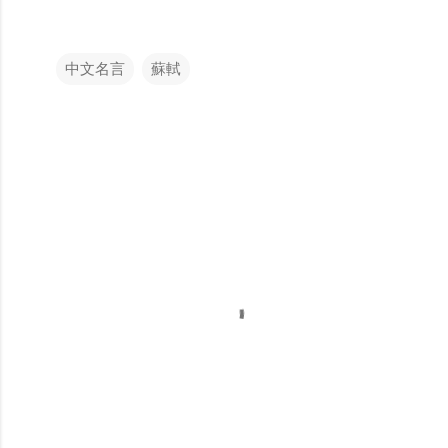
中文名言
蘇軾
留
言