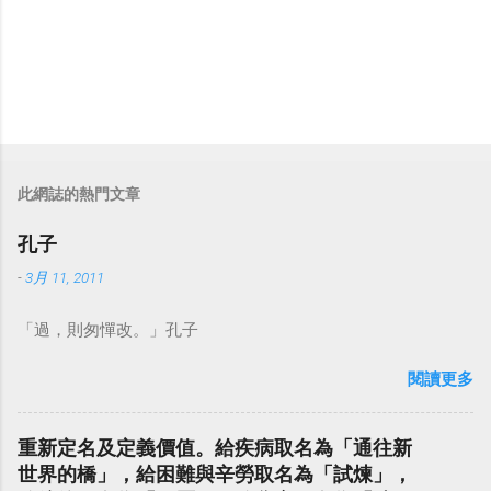
此網誌的熱門文章
孔子
-
3月 11, 2011
「過，則匆憚改。」孔子
閱讀更多
重新定名及定義價值。給疾病取名為「通往新
世界的橋」，給困難與辛勞取名為「試煉」，