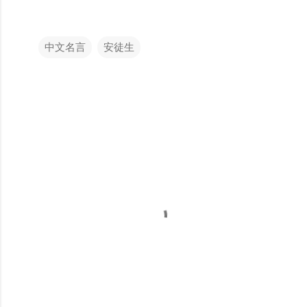
中文名言
安徒生
留
言