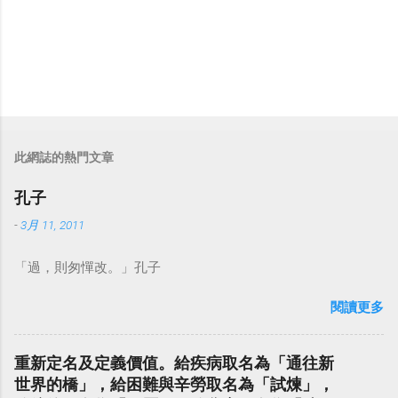
此網誌的熱門文章
孔子
-
3月 11, 2011
「過，則匆憚改。」孔子
閱讀更多
重新定名及定義價值。給疾病取名為「通往新
世界的橋」，給困難與辛勞取名為「試煉」，