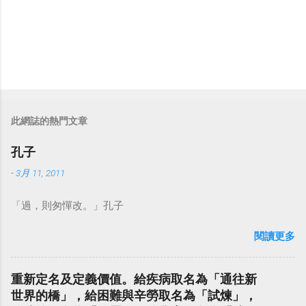
此網誌的熱門文章
孔子
-
3月 11, 2011
「過，則匆憚改。」孔子
閱讀更多
重新定名及定義價值。給疾病取名為「通往新
世界的橋」，給困難與辛勞取名為「試煉」，