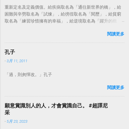
重新定名及定義價值。給疾病取名為「通往新世界的橋」，給
困難與辛勞取名為「試煉」，給徬徨取名為「閱歷」，給貧窮
取名為「練習珍惜擁有的幸福」，給逆境取名為「躍升的機
會」。這麼一來，自然就能具備只屬於自己的新價值。換個觀
閱讀更多
點看事情，就不會覺得活著是一件沉重的事。#超譯尼采 — 中
華名言 - Chinese Quotes (@chinese_quotes) May 23, 2023
孔子
-
3月 11, 2011
「過，則匆憚改。」孔子
閱讀更多
願意賞識別人的人，才會賞識自己。 #超譯尼
采
-
5月 23, 2023