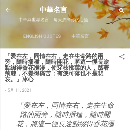
跳至主要內容
中華名言
中華與世界名言，每天潤澤你的心靈
ENGLISH QUOTES
中華名言
「愛在左，同情在右，走在生命路的兩
旁，隨時播種，隨時開花，將這一徑長途
點綴得香花瀰漫，使穿枝拂葉的人，踏著
荊棘，不覺得痛苦；有淚可落也不是悲
哀。」冰心
-
5月 11, 2021
「愛在左，同情在右，走在生命
路的兩旁，隨時播種，隨時開
花，將這一徑長途點綴得香花瀰