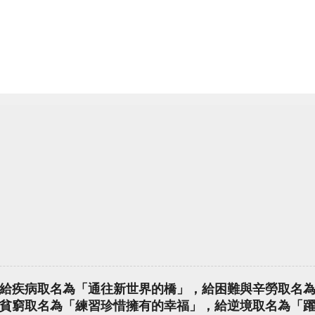
給疾病取名為「通往新世界的橋」，給困難與辛勞取名
貧窮取名為「練習珍惜擁有的幸福」，給逆境取名為「