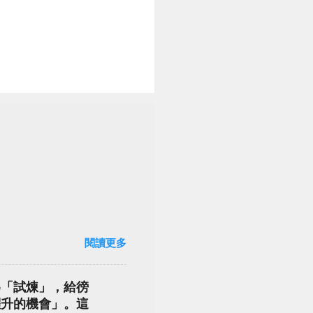
閱讀更多
為「試煉」，給徬
躍升的機會」。這