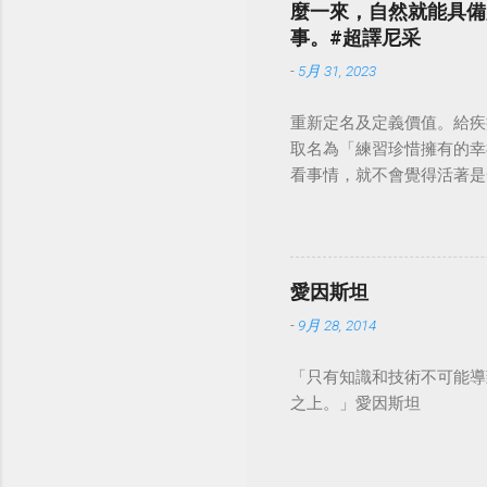
麼一來，自然就能具備
事。#超譯尼采
-
5月 31, 2023
重新定名及定義價值。給疾
取名為「練習珍惜擁有的幸
看事情，就不會覺得活著是一件沉重的事
愛因斯坦
-
9月 28, 2014
「只有知識和技術不可能導
之上。」愛因斯坦