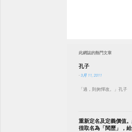
此網誌的熱門文章
孔子
-
3月 11, 2011
「過，則匆憚改。」孔子
重新定名及定義價值。
徨取名為「閱歷」，給