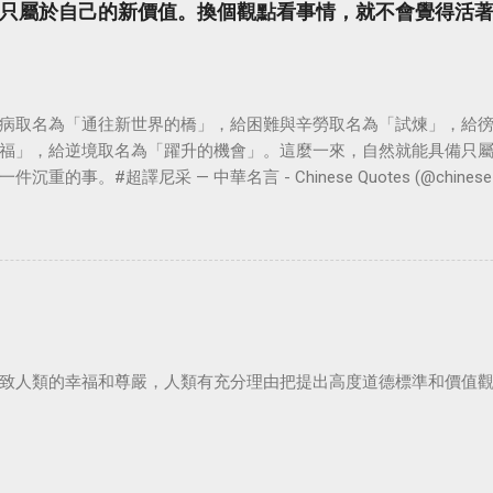
只屬於自己的新價值。換個觀點看事情，就不會覺得活
病取名為「通往新世界的橋」，給困難與辛勞取名為「試煉」，給
福」，給逆境取名為「躍升的機會」。這麼一來，自然就能具備只
。#超譯尼采 — 中華名言 - Chinese Quotes (@chinese_quot
致人類的幸福和尊嚴，人類有充分理由把提出高度道德標準和價值