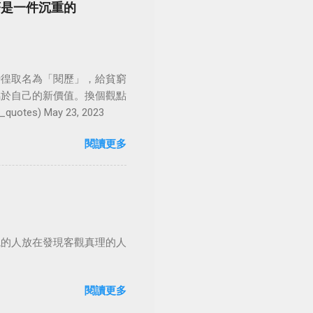
著是一件沉重的
徬徨取名為「閱歷」，給貧窮
屬於自己的新價值。換個觀點
es) May 23, 2023
閱讀更多
觀的人放在發現客觀真理的人
閱讀更多