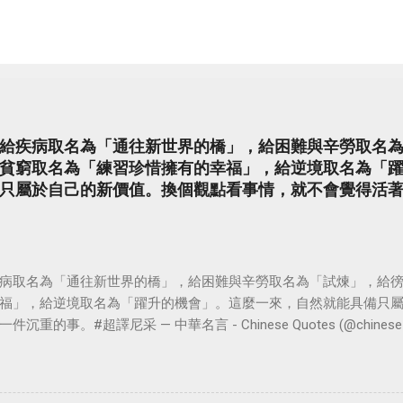
給疾病取名為「通往新世界的橋」，給困難與辛勞取名
貧窮取名為「練習珍惜擁有的幸福」，給逆境取名為「
只屬於自己的新價值。換個觀點看事情，就不會覺得活
病取名為「通往新世界的橋」，給困難與辛勞取名為「試煉」，給
福」，給逆境取名為「躍升的機會」。這麼一來，自然就能具備只
。#超譯尼采 — 中華名言 - Chinese Quotes (@chinese_quot