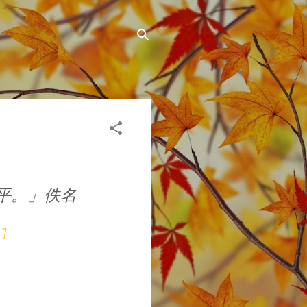
平。」佚名
21