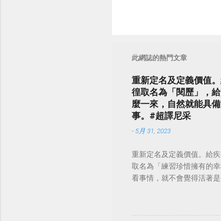
此網誌的熱門文章
重新定名及定義價值。
徨取名為「閱歷」，給
麼一來，自然就能具備
事。#超譯尼采
-
5月 31, 2023
重新定名及定義價值。給疾
取名為「練習珍惜擁有的幸
看事情，就不會覺得活著是一件沉重的事