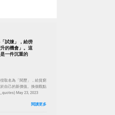
為「試煉」，給徬
躍升的機會」。這
著是一件沉重的
徬徨取名為「閱歷」，給貧窮
屬於自己的新價值。換個觀點
es) May 23, 2023
閱讀更多