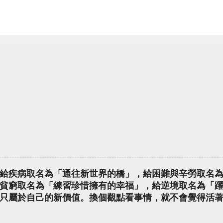
給疾病取名為「通往新世界的橋」，給困難與辛勞取名
貧窮取名為「練習珍惜擁有的幸福」，給逆境取名為「
只屬於自己的新價值。換個觀點看事情，就不會覺得活