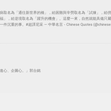
病取名為「通往新世界的橋」，給困難與辛勞取名為「試煉」，給
福」，給逆境取名為「躍升的機會」。這麼一來，自然就能具備只
。#超譯尼采 — 中華名言 - Chinese Quotes (@chinese_quot
進心、企圖心。」郭台銘