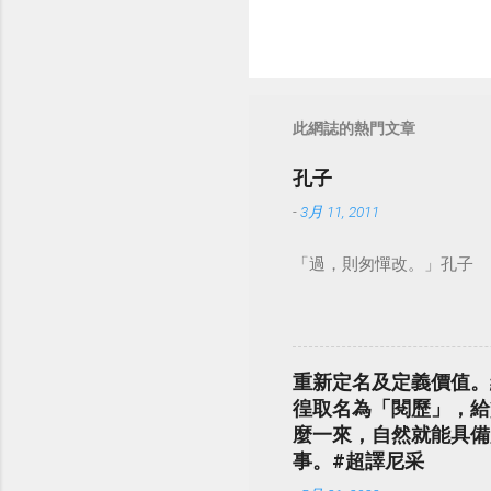
此網誌的熱門文章
孔子
-
3月 11, 2011
「過，則匆憚改。」孔子
重新定名及定義價值。
徨取名為「閱歷」，給
麼一來，自然就能具備
事。#超譯尼采