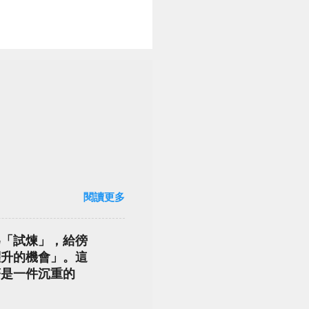
閱讀更多
為「試煉」，給徬
躍升的機會」。這
著是一件沉重的