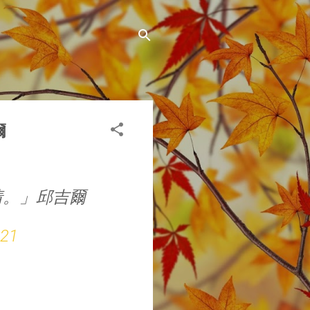
爾
情。」邱吉爾
021