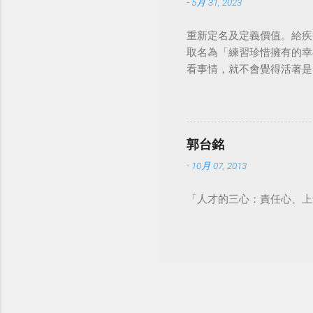
-
5月 31, 2023
重新定名及定義價值。給疾
取名為「練習珍惜擁有的幸
看事情，就不會覺得活著是一件沉重的事
郭台銘
-
10月 07, 2013
「人才的三心：責任心、上