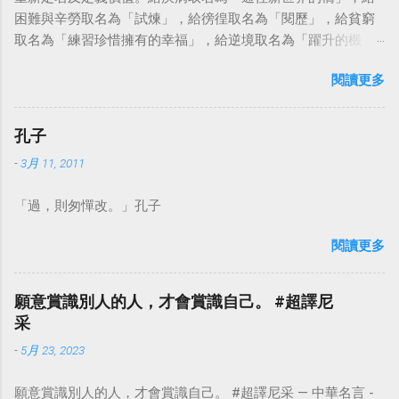
困難與辛勞取名為「試煉」，給徬徨取名為「閱歷」，給貧窮
取名為「練習珍惜擁有的幸福」，給逆境取名為「躍升的機
會」。這麼一來，自然就能具備只屬於自己的新價值。換個觀
閱讀更多
點看事情，就不會覺得活著是一件沉重的事。#超譯尼采 — 中
華名言 - Chinese Quotes (@chinese_quotes) May 23, 2023
孔子
-
3月 11, 2011
「過，則匆憚改。」孔子
閱讀更多
願意賞識別人的人，才會賞識自己。 #超譯尼
采
-
5月 23, 2023
願意賞識別人的人，才會賞識自己。 #超譯尼采 — 中華名言 -