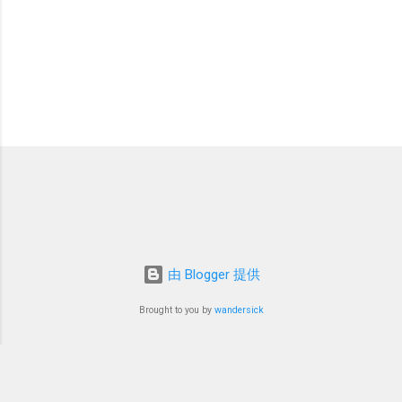
由 Blogger 提供
Brought to you by
wandersick