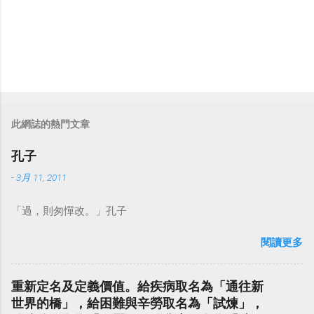
此網誌的熱門文章
孔子
-
3月 11, 2011
「過，則匆憚改。」孔子
閱讀更多
重新定名及定義價值。給疾病取名為「通往新
世界的橋」，給困難與辛勞取名為「試煉」，