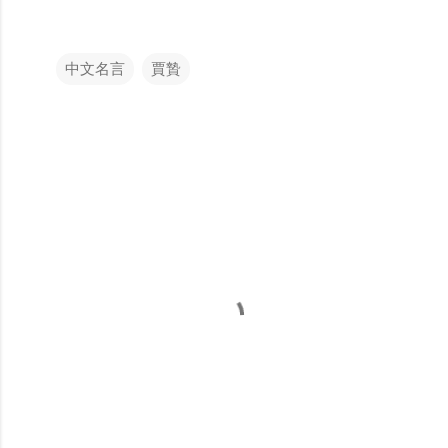
中文名言
賈贄
留
言