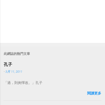
此網誌的熱門文章
孔子
-
3月 11, 2011
「過，則匆憚改。」孔子
閱讀更多