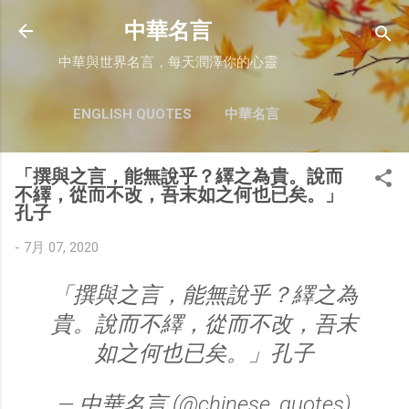
跳至主要內容
中華名言
中華與世界名言，每天潤澤你的心靈
ENGLISH QUOTES
中華名言
「撰與之言，能無說乎？繹之為貴。說而
不繹，從而不改，吾末如之何也已矣。」
孔子
-
7月 07, 2020
「撰與之言，能無說乎？繹之為
貴。說而不繹，從而不改，吾末
如之何也已矣。」孔子
— 中華名言 (@chinese_quotes)