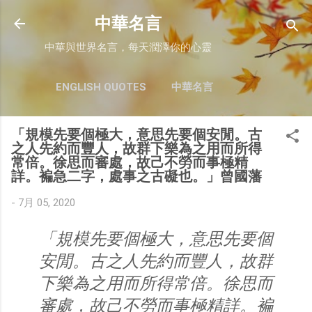
跳至主要內容
中華名言
中華與世界名言，每天潤澤你的心靈
ENGLISH QUOTES
中華名言
「規模先要個極大，意思先要個安閒。古
之人先約而豐人，故群下樂為之用而所得
常倍。徐思而審處，故己不勞而事極精
詳。褊急二字，處事之古礙也。」曾國藩
-
7月 05, 2020
「規模先要個極大，意思先要個
安閒。古之人先約而豐人，故群
下樂為之用而所得常倍。徐思而
審處，故己不勞而事極精詳。褊