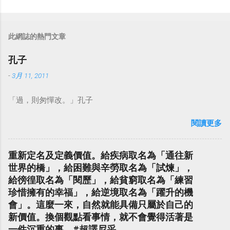
此網誌的熱門文章
孔子
-
3月 11, 2011
「過，則匆憚改。」孔子
閱讀更多
重新定名及定義價值。給疾病取名為「通往新
世界的橋」，給困難與辛勞取名為「試煉」，
給徬徨取名為「閱歷」，給貧窮取名為「練習
珍惜擁有的幸福」，給逆境取名為「躍升的機
會」。這麼一來，自然就能具備只屬於自己的
新價值。換個觀點看事情，就不會覺得活著是
一件沉重的事。#超譯尼采