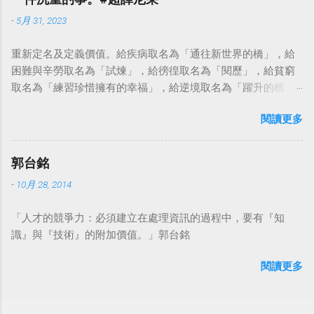
-
5月 31, 2023
重新定名及定義價值。給疾病取名為「通往新世界的橋」，給
困難與辛勞取名為「試煉」，給徬徨取名為「閱歷」，給貧窮
取名為「練習珍惜擁有的幸福」，給逆境取名為「躍升的機
會」。這麼一來，自然就能具備只屬於自己的新價值。換個觀
閱讀更多
點看事情，就不會覺得活著是一件沉重的事。#超譯尼采 — 中
華名言 - Chinese Quotes (@chinese_quotes) May 23, 2023
郭台銘
-
10月 28, 2014
「人才的競爭力：必須建立在處理資訊的過程中，要有『知
識』與『技術』的附加價值。」郭台銘
閱讀更多