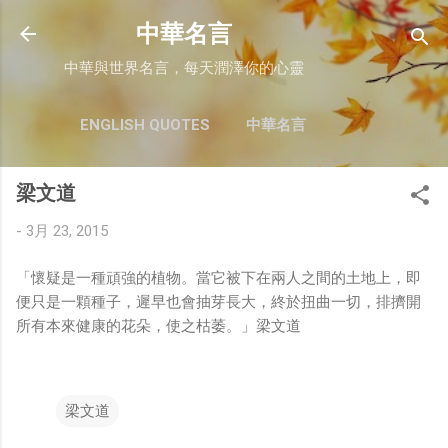
跳至主要內容
中華名言
中華與世界名言，每天潤澤你的心靈
ENGLISH QUOTES
中華名言
梁文道
-
3月 23, 2015
「懷疑是一種頑強的植物。當它被下在兩人之間的土地上，即
便只是一顆種子，遲早也會抽芽長大，終於扭曲一切，排擠開
所有本來健康的花朵，使之枯萎。」梁文道
梁文道