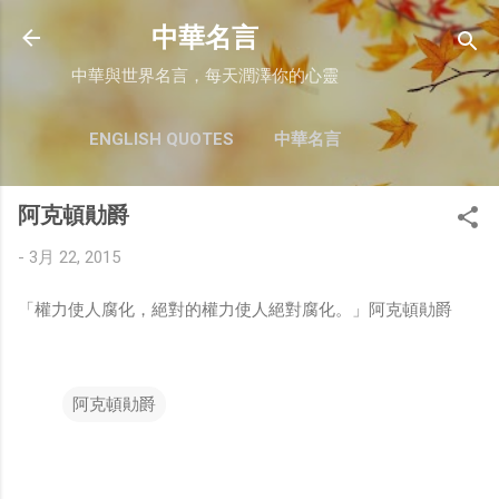
跳至主要內容
中華名言
中華與世界名言，每天潤澤你的心靈
ENGLISH QUOTES
中華名言
阿克頓勛爵
-
3月 22, 2015
「權力使人腐化，絕對的權力使人絕對腐化。」阿克頓勛爵
阿克頓勛爵
留
言