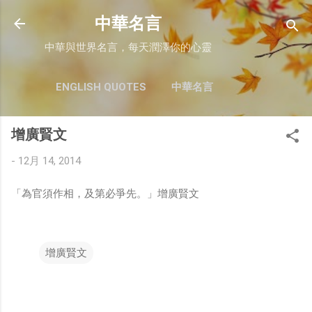
跳至主要內容
中華名言
中華與世界名言，每天潤澤你的心靈
ENGLISH QUOTES
中華名言
增廣賢文
-
12月 14, 2014
「為官須作相，及第必爭先。」增廣賢文
增廣賢文
留
言