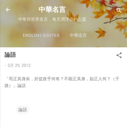
跳至主要內容
中華名言
中華與世界名言，每天潤澤你的心靈
ENGLISH QUOTES
中華名言
論語
-
5月 29, 2012
「苟正其身矣，於從政乎何有？不能正其身，如正人何？（子
路）」論語
論語
留