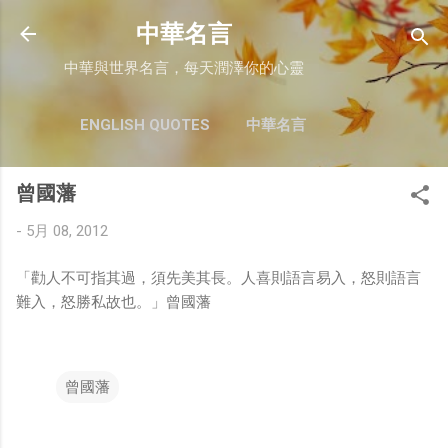
跳至主要內容
中華名言
中華與世界名言，每天潤澤你的心靈
ENGLISH QUOTES
中華名言
曾國藩
-
5月 08, 2012
「勸人不可指其過，須先美其長。人喜則語言易入，怒則語言
難入，怒勝私故也。」曾國藩
曾國藩
留