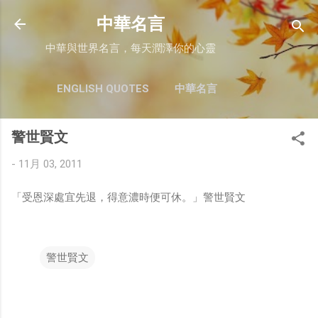
跳至主要內容
中華名言
中華與世界名言，每天潤澤你的心靈
ENGLISH QUOTES
中華名言
警世賢文
-
11月 03, 2011
「受恩深處宜先退，得意濃時便可休。」警世賢文
警世賢文
留
言