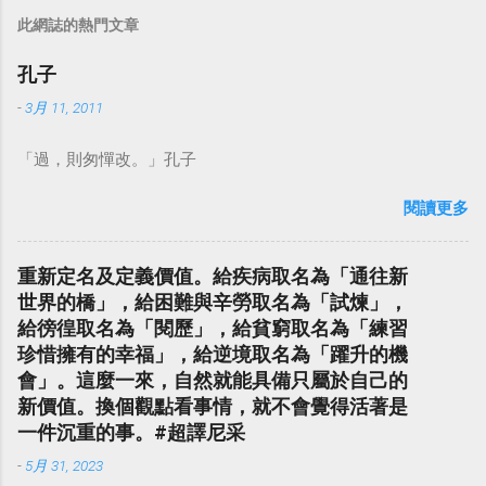
此網誌的熱門文章
孔子
-
3月 11, 2011
「過，則匆憚改。」孔子
閱讀更多
重新定名及定義價值。給疾病取名為「通往新
世界的橋」，給困難與辛勞取名為「試煉」，
給徬徨取名為「閱歷」，給貧窮取名為「練習
珍惜擁有的幸福」，給逆境取名為「躍升的機
會」。這麼一來，自然就能具備只屬於自己的
新價值。換個觀點看事情，就不會覺得活著是
一件沉重的事。#超譯尼采
-
5月 31, 2023