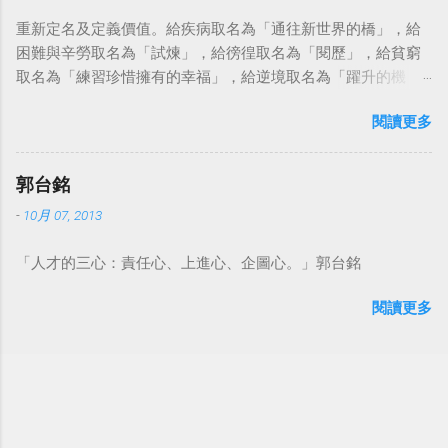
重新定名及定義價值。給疾病取名為「通往新世界的橋」，給
困難與辛勞取名為「試煉」，給徬徨取名為「閱歷」，給貧窮
取名為「練習珍惜擁有的幸福」，給逆境取名為「躍升的機
會」。這麼一來，自然就能具備只屬於自己的新價值。換個觀
閱讀更多
點看事情，就不會覺得活著是一件沉重的事。#超譯尼采 — 中
華名言 - Chinese Quotes (@chinese_quotes) May 23, 2023
郭台銘
-
10月 07, 2013
「人才的三心：責任心、上進心、企圖心。」郭台銘
閱讀更多