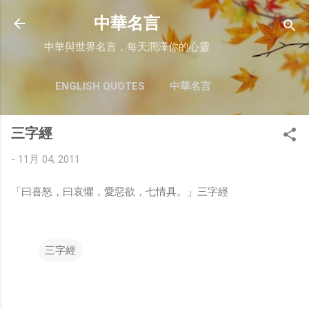
跳至主要內容
中華名言
中華與世界名言，每天潤澤你的心靈
ENGLISH QUOTES
中華名言
三字經
-
11月 04, 2011
「曰喜怒，曰哀懼，愛惡欲，七情具。」三字經
三字經
留
言