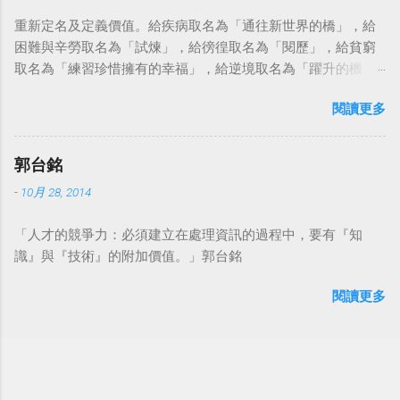
重新定名及定義價值。給疾病取名為「通往新世界的橋」，給
困難與辛勞取名為「試煉」，給徬徨取名為「閱歷」，給貧窮
取名為「練習珍惜擁有的幸福」，給逆境取名為「躍升的機
會」。這麼一來，自然就能具備只屬於自己的新價值。換個觀
閱讀更多
點看事情，就不會覺得活著是一件沉重的事。#超譯尼采 — 中
華名言 - Chinese Quotes (@chinese_quotes) May 23, 2023
郭台銘
-
10月 28, 2014
「人才的競爭力：必須建立在處理資訊的過程中，要有『知
識』與『技術』的附加價值。」郭台銘
閱讀更多