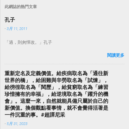
此網誌的熱門文章
孔子
-
3月 11, 2011
「過，則匆憚改。」孔子
閱讀更多
重新定名及定義價值。給疾病取名為「通往新
世界的橋」，給困難與辛勞取名為「試煉」，
給徬徨取名為「閱歷」，給貧窮取名為「練習
珍惜擁有的幸福」，給逆境取名為「躍升的機
會」。這麼一來，自然就能具備只屬於自己的
新價值。換個觀點看事情，就不會覺得活著是
一件沉重的事。#超譯尼采
-
5月 31, 2023